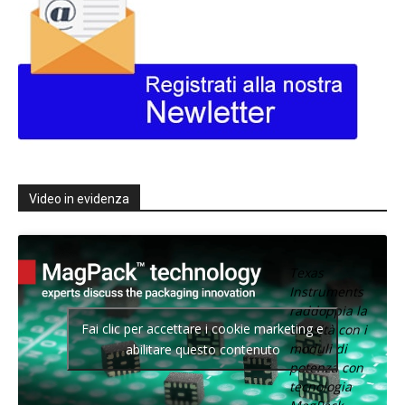
Video in evidenza
Texas
Instruments
raddoppia la
Fai clic per accettare i cookie marketing e
densità con i
moduli di
abilitare questo contenuto
potenza con
tecnologia