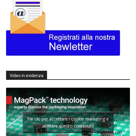
Video in evidenza
Texas
Instruments
raddoppia la
Fai clic per accettare i cookie marketing e
densità con i
moduli di
abilitare questo contenuto
potenza con