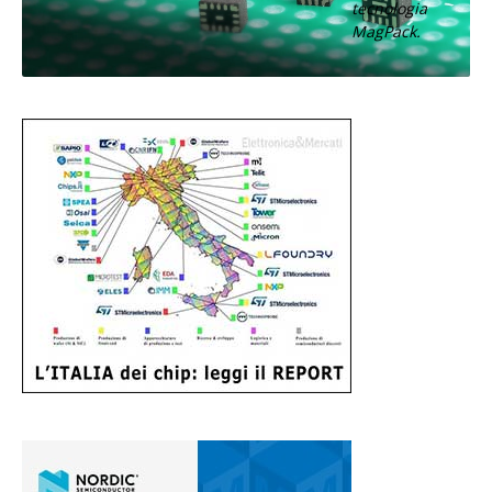
tecnologia
MagPack.