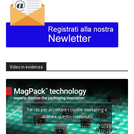
Video in evidenza
Texas
Instruments
raddoppia la
Fai clic per accettare i cookie marketing e
densità con i
moduli di
abilitare questo contenuto
potenza con
tecnologia