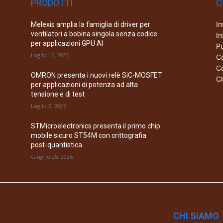
PRODOTTI
C
In
Melexis amplia la famiglia di driver per
ventilatori a bobina singola senza codice
In
per applicazioni GPU AI
Pu
Luglio 16, 2026
Co
Co
OMRON presenta i nuovi relè SiC-MOSFET
Ch
per applicazioni di potenza ad alta
tensione e di test
Luglio 2, 2026
STMicroelectronics presenta il primo chip
mobile sicuro ST54M con crittografia
post-quantistica
Giugno 25, 2026
CHI SIAMO