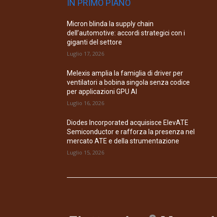
IN PRIMO PIANO
Micron blinda la supply chain
dell’automotive: accordi strategici con i
giganti del settore
Luglio 17, 2026
Melexis amplia la famiglia di driver per
ventilatori a bobina singola senza codice
per applicazioni GPU AI
Luglio 16, 2026
Diodes Incorporated acquisisce ElevATE
Semiconductor e rafforza la presenza nel
mercato ATE e della strumentazione
Luglio 15, 2026