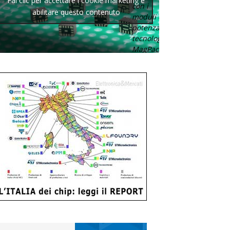
Fai clic per accettare i cookie marketing e
con i
abilitare questo contenuto
moduli di
potenza con
tecnologia
MagPack.