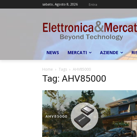
sabato, Agosto 8, 2026
Entra
NEWS
MERCATI
AZIENDE
RI
Home
Tags
AHV85000
Tag: AHV85000