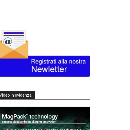
Video in evidenza
Texas
Instruments
raddoppia
la densità