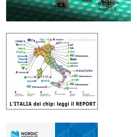
tecnologia
MagPack.