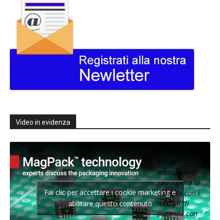
Video in evidenza
Texas
Instruments
raddoppia la
Fai clic per accettare i cookie marketing e
densità con i
moduli di
abilitare questo contenuto
potenza con