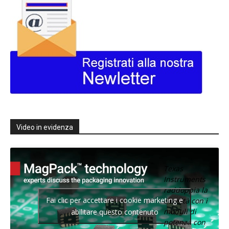
Video in evidenza
Texas
Instruments
raddoppia la
Fai clic per accettare i cookie marketing e
densità con i
moduli di
abilitare questo contenuto
potenza con