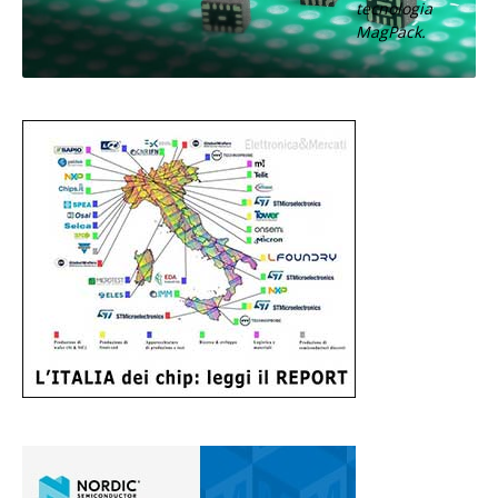
tecnologia
MagPack.