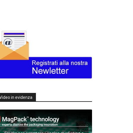
Video in evidenza
Texas
Instruments
raddoppia
la densità