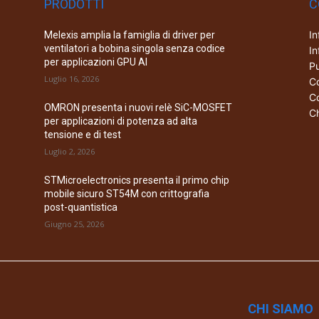
PRODOTTI
C
In
Melexis amplia la famiglia di driver per
ventilatori a bobina singola senza codice
In
per applicazioni GPU AI
Pu
Luglio 16, 2026
Co
Co
OMRON presenta i nuovi relè SiC-MOSFET
Ch
per applicazioni di potenza ad alta
tensione e di test
Luglio 2, 2026
STMicroelectronics presenta il primo chip
mobile sicuro ST54M con crittografia
post-quantistica
Giugno 25, 2026
CHI SIAMO