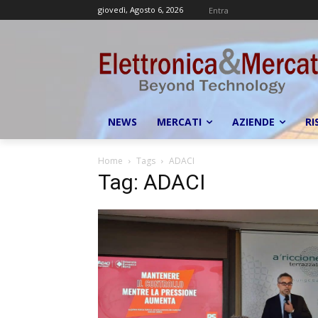
giovedì, Agosto 6, 2026
Entra
NEWS
MERCATI
AZIENDE
RI
Home
Tags
ADACI
Tag: ADACI