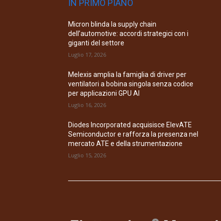
IN PRIMO PIANO
Micron blinda la supply chain
dell’automotive: accordi strategici con i
giganti del settore
Luglio 17, 2026
Melexis amplia la famiglia di driver per
ventilatori a bobina singola senza codice
per applicazioni GPU AI
Luglio 16, 2026
Diodes Incorporated acquisisce ElevATE
Semiconductor e rafforza la presenza nel
mercato ATE e della strumentazione
Luglio 15, 2026