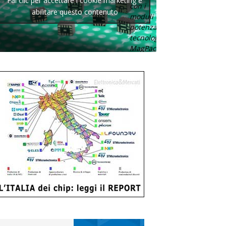
Fai clic per accettare i cookie marketing e
con i
abilitare questo contenuto
moduli di
potenza con
tecnologia
MagPack.