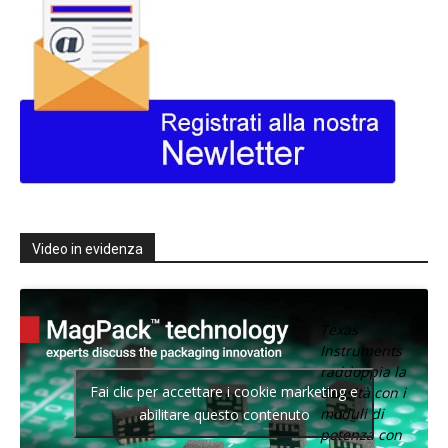
Video in evidenza
Texas
Instruments
raddoppia la
Fai clic per accettare i cookie marketing e
densità con i
moduli di
abilitare questo contenuto
potenza con