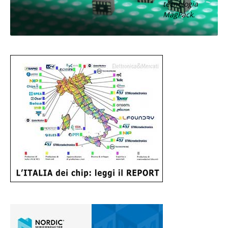
tecnologia
MagPack.