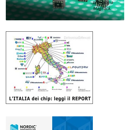
tecnologia
MagPack.