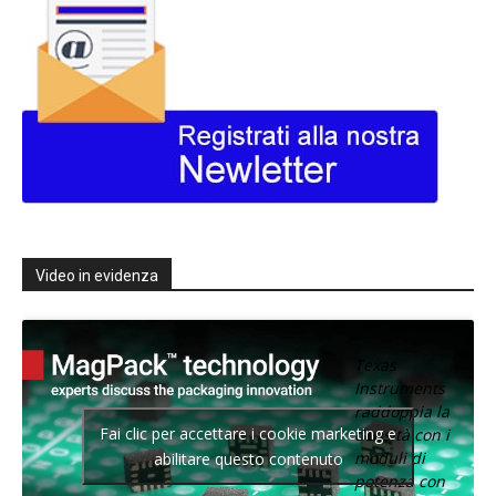
Video in evidenza
Texas
Instruments
raddoppia la
Fai clic per accettare i cookie marketing e
densità con i
moduli di
abilitare questo contenuto
potenza con