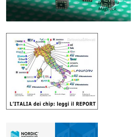
tecnologia
MagPack.