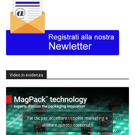
Video in evidenza
Texas
Instruments
raddoppia la
Fai clic per accettare i cookie marketing e
densità con i
moduli di
abilitare questo contenuto
potenza con