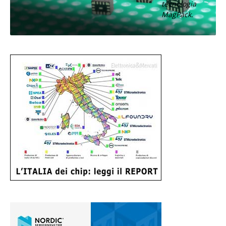
tecnologia
MagPack.