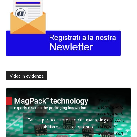
Video in evidenza
Texas
Instruments
raddoppia la
Fai clic per accettare i cookie marketing e
densità con i
moduli di
abilitare questo contenuto
potenza con