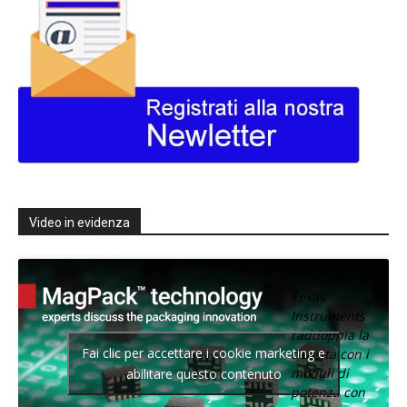
Video in evidenza
Texas
Instruments
raddoppia la
Fai clic per accettare i cookie marketing e
densità con i
moduli di
abilitare questo contenuto
potenza con