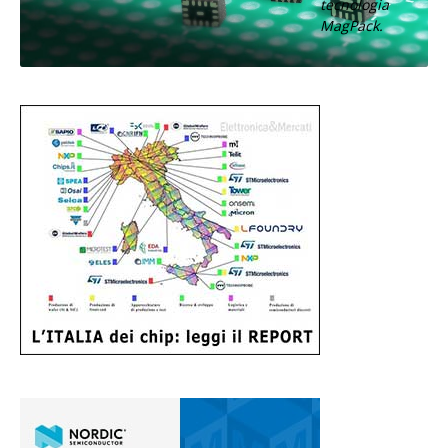
tecnologia
MagPack.