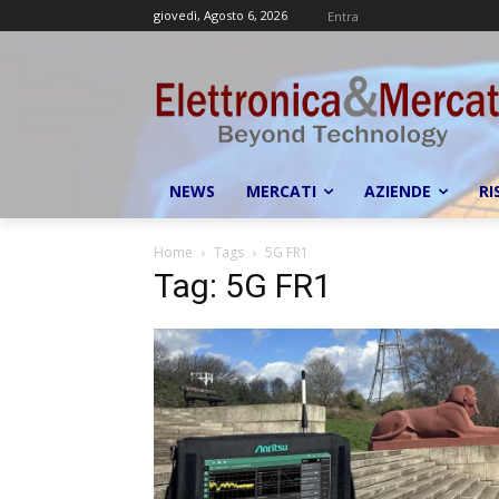
giovedì, Agosto 6, 2026
Entra
NEWS
MERCATI
AZIENDE
RI
Home
Tags
5G FR1
Tag: 5G FR1