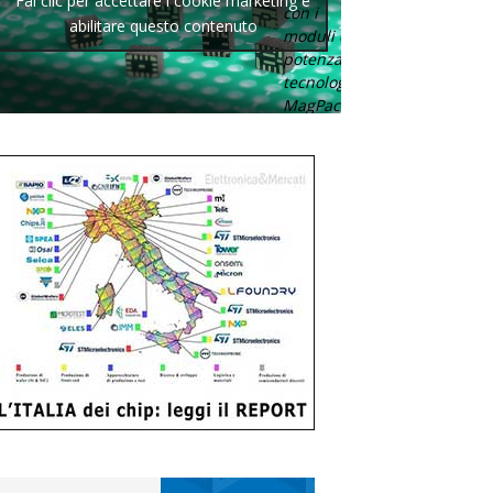
Fai clic per accettare i cookie marketing e
con i
abilitare questo contenuto
moduli di
potenza con
tecnologia
MagPack.