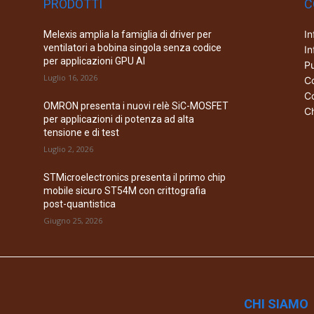
PRODOTTI
C
In
Melexis amplia la famiglia di driver per
ventilatori a bobina singola senza codice
In
per applicazioni GPU AI
Pu
Luglio 16, 2026
Co
Co
OMRON presenta i nuovi relè SiC-MOSFET
Ch
per applicazioni di potenza ad alta
tensione e di test
Luglio 2, 2026
STMicroelectronics presenta il primo chip
mobile sicuro ST54M con crittografia
post-quantistica
Giugno 25, 2026
CHI SIAMO