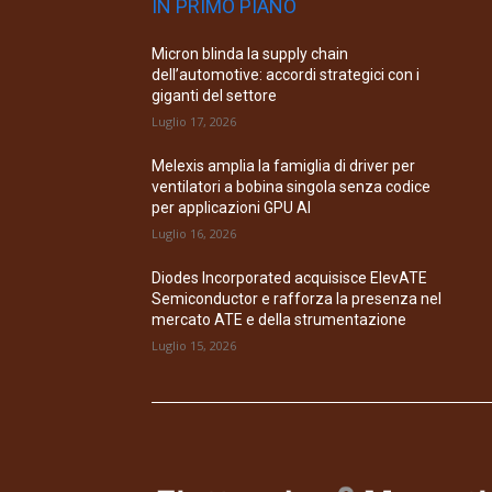
IN PRIMO PIANO
Micron blinda la supply chain
dell’automotive: accordi strategici con i
giganti del settore
Luglio 17, 2026
Melexis amplia la famiglia di driver per
ventilatori a bobina singola senza codice
per applicazioni GPU AI
Luglio 16, 2026
Diodes Incorporated acquisisce ElevATE
Semiconductor e rafforza la presenza nel
mercato ATE e della strumentazione
Luglio 15, 2026