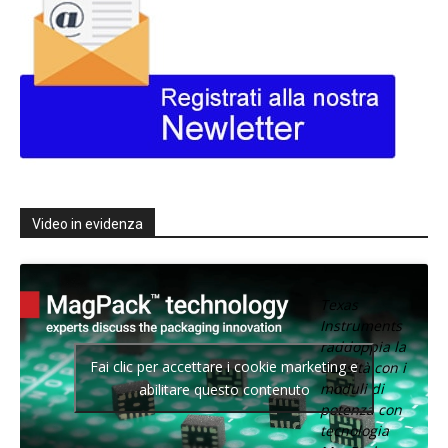
Video in evidenza
Texas
Instruments
raddoppia la
Fai clic per accettare i cookie marketing e
densità con i
moduli di
abilitare questo contenuto
potenza con
tecnologia