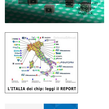
potenza con
tecnologia
MagPack.