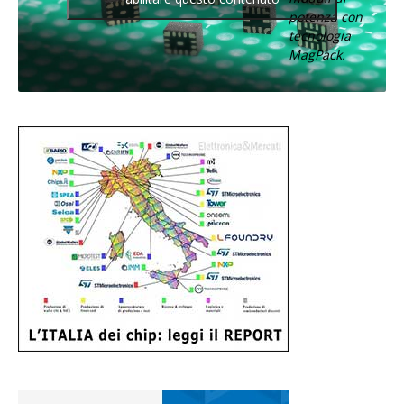
potenza con
tecnologia
MagPack.