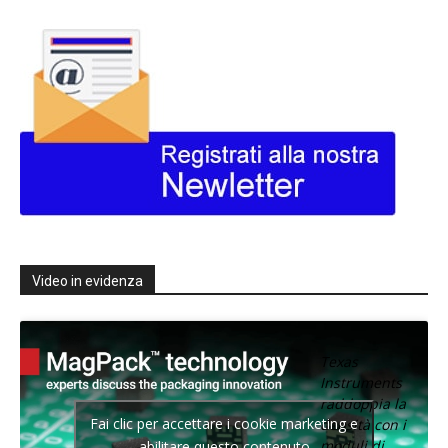
Video in evidenza
Texas
Instruments
raddoppia la
Fai clic per accettare i cookie marketing e
densità con i
moduli di
abilitare questo contenuto