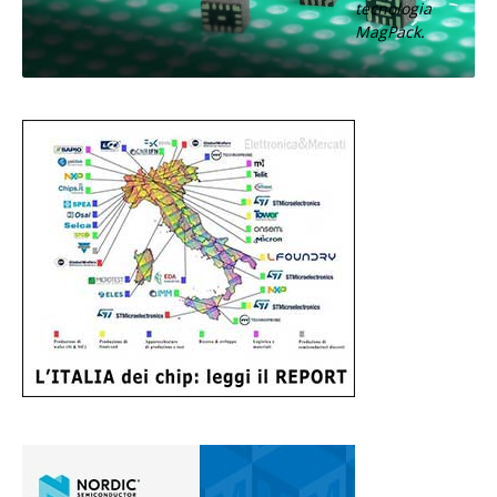
tecnologia
MagPack.