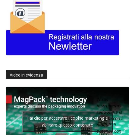
Video in evidenza
Texas
Instruments
raddoppia la
Fai clic per accettare i cookie marketing e
densità con i
moduli di
abilitare questo contenuto
potenza con