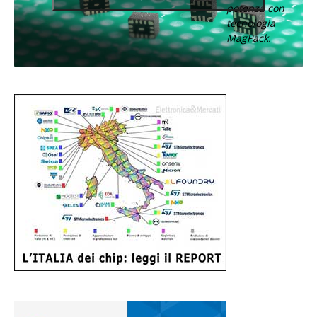
potenza con
tecnologia
MagPack.