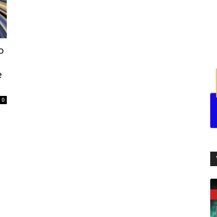
o
e
0