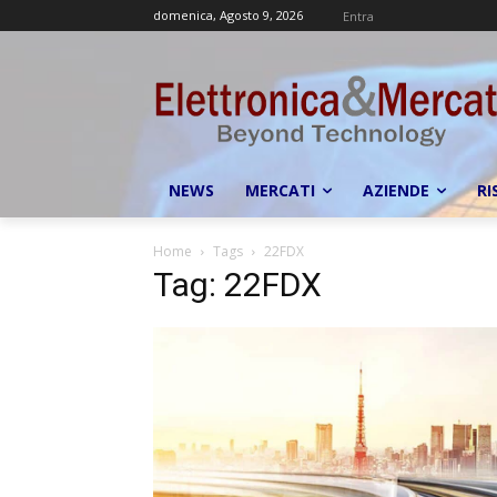
domenica, Agosto 9, 2026
Entra
NEWS
MERCATI
AZIENDE
RI
Home
Tags
22FDX
Tag: 22FDX