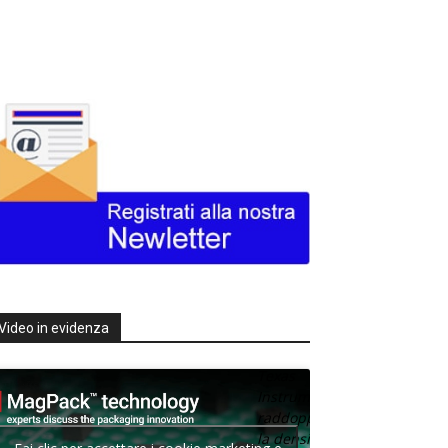
Video in evidenza
Texas
Instruments
raddoppia
la densità