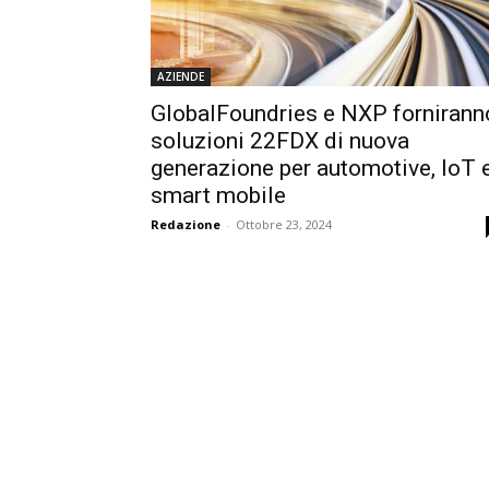
AZIENDE
GlobalFoundries e NXP fornirann
soluzioni 22FDX di nuova
generazione per automotive, IoT 
smart mobile
Redazione
-
Ottobre 23, 2024