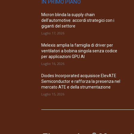
IN PRIMO PIANO
Micron blinda la supply chain
dell’automotive: accordi strategici con i
giganti del settore
Luglio 17, 2026
Melexis amplia la famiglia di driver per
ventilatori a bobina singola senza codice
per applicazioni GPU AI
Luglio 16, 2026
Diodes Incorporated acquisisce ElevATE
Semiconductor e rafforza la presenza nel
mercato ATE e della strumentazione
Luglio 15, 2026