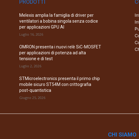
PRODOTTI
C
In
Melexis amplia la famiglia di driver per
ventilatori a bobina singola senza codice
In
per applicazioni GPU AI
Pu
Luglio 16, 2026
Co
Co
OMRON presenta i nuovi relè SiC-MOSFET
Ch
per applicazioni di potenza ad alta
tensione e di test
Luglio 2, 2026
STMicroelectronics presenta il primo chip
mobile sicuro ST54M con crittografia
post-quantistica
Giugno 25, 2026
CHI SIAMO