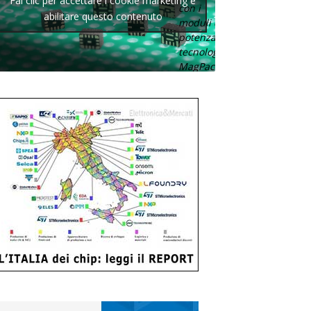
Fai clic per accettare i cookie marketing e
con i
abilitare questo contenuto
moduli di
potenza con
tecnologia
MagPack.