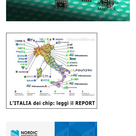
tecnologia
MagPack.