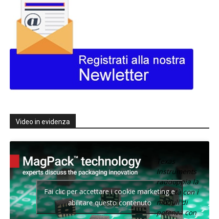
Video in evidenza
Texas
Instruments
raddoppia la
Fai clic per accettare i cookie marketing e
densità con i
moduli di
abilitare questo contenuto
potenza con