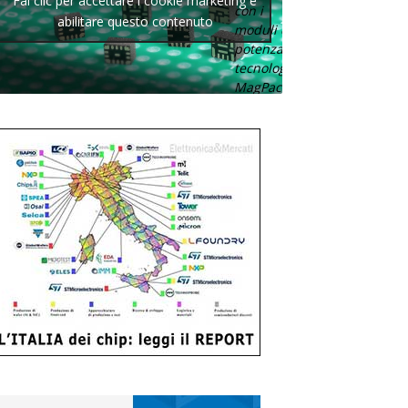
Fai clic per accettare i cookie marketing e
con i
abilitare questo contenuto
moduli di
potenza con
tecnologia
MagPack.