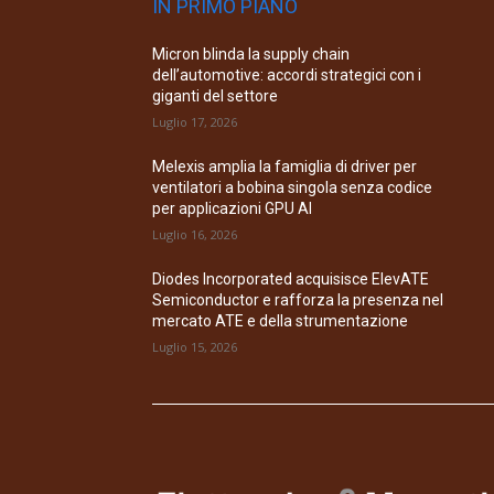
IN PRIMO PIANO
Micron blinda la supply chain
dell’automotive: accordi strategici con i
giganti del settore
Luglio 17, 2026
Melexis amplia la famiglia di driver per
ventilatori a bobina singola senza codice
per applicazioni GPU AI
Luglio 16, 2026
Diodes Incorporated acquisisce ElevATE
Semiconductor e rafforza la presenza nel
mercato ATE e della strumentazione
Luglio 15, 2026