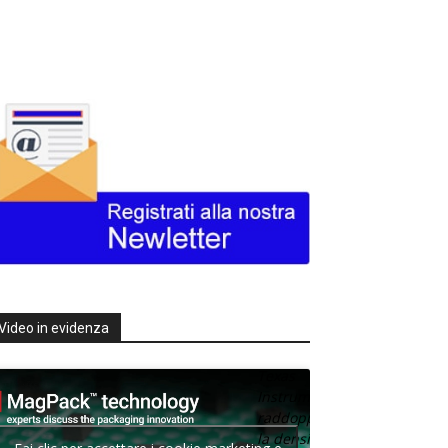
Video in evidenza
Texas
Instruments
raddoppia
la densità