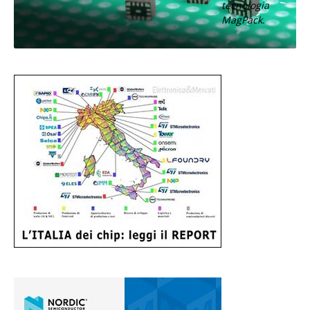
tecnologia
MagPack.