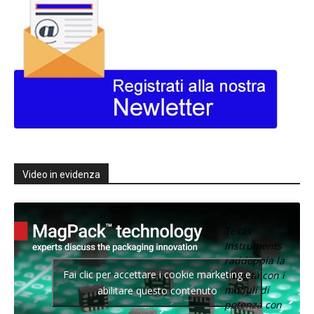
Video in evidenza
Texas
Instruments
raddoppia la
Fai clic per accettare i cookie marketing e
densità con i
moduli di
abilitare questo contenuto
potenza con