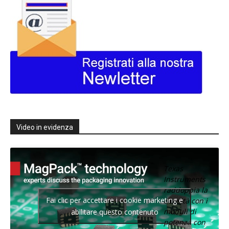
Video in evidenza
Texas
Instruments
raddoppia la
Fai clic per accettare i cookie marketing e
densità con i
moduli di
abilitare questo contenuto
potenza con