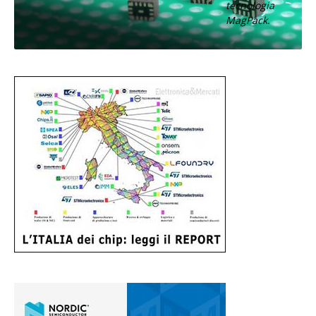
tecnologia
MagPack.