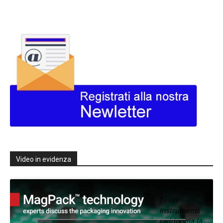
Video in evidenza
Texas
Instruments
raddoppia la