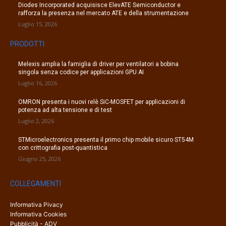
Diodes Incorporated acquisisce ElevATE Semiconductor e
rafforza la presenza nel mercato ATE e della strumentazione
Luglio 15, 2026
PRODOTTI
Melexis amplia la famiglia di driver per ventilatori a bobina
singola senza codice per applicazioni GPU AI
Luglio 16, 2026
OMRON presenta i nuovi relè SiC-MOSFET per applicazioni di
potenza ad alta tensione e di test
Luglio 2, 2026
STMicroelectronics presenta il primo chip mobile sicuro ST54M
con crittografia post-quantistica
Giugno 25, 2026
COLLEGAMENTI
Informativa Pivacy
Informativa Cookies
Pubblicità - ADV